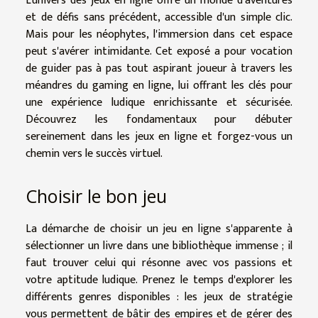
L'univers des jeux en ligne offre un monde d'aventures
et de défis sans précédent, accessible d'un simple clic.
Mais pour les néophytes, l'immersion dans cet espace
peut s'avérer intimidante. Cet exposé a pour vocation
de guider pas à pas tout aspirant joueur à travers les
méandres du gaming en ligne, lui offrant les clés pour
une expérience ludique enrichissante et sécurisée.
Découvrez les fondamentaux pour débuter
sereinement dans les jeux en ligne et forgez-vous un
chemin vers le succès virtuel.
Choisir le bon jeu
La démarche de choisir un jeu en ligne s'apparente à
sélectionner un livre dans une bibliothèque immense ; il
faut trouver celui qui résonne avec vos passions et
votre aptitude ludique. Prenez le temps d'explorer les
différents genres disponibles : les jeux de stratégie
vous permettent de bâtir des empires et de gérer des