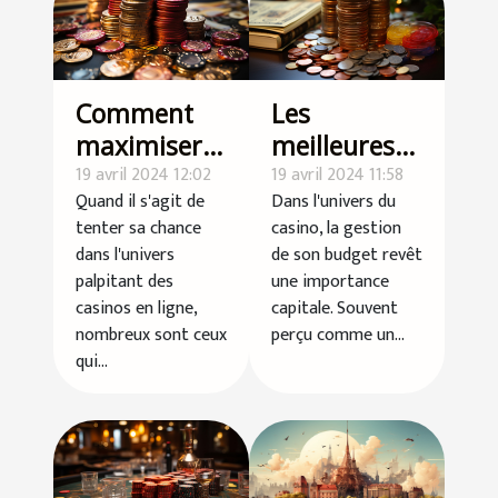
Comment
Les
maximiser
meilleures
vos chances
19 avril 2024 12:02
techniques
19 avril 2024 11:58
Quand il s'agit de
Dans l'univers du
de gagner
de gestion
tenter sa chance
casino, la gestion
au casino en
de budget
dans l'univers
de son budget revêt
ligne ?
au casino
palpitant des
une importance
casinos en ligne,
capitale. Souvent
nombreux sont ceux
perçu comme un...
qui...