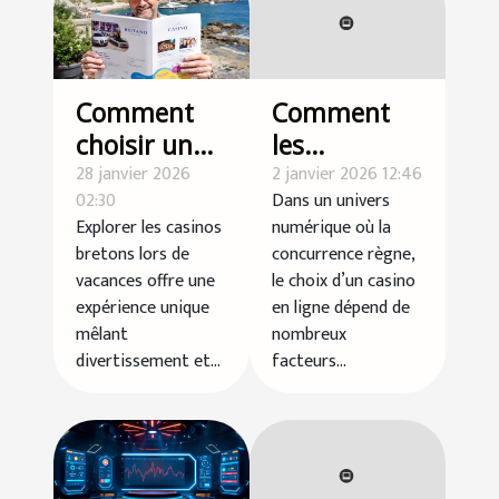
Comment
Comment
choisir un
les
casino lors
28 janvier 2026
tendances
2 janvier 2026 12:46
02:30
Dans un univers
de vos
des bonus
Explorer les casinos
numérique où la
vacances en
influencent-
bretons lors de
concurrence règne,
Bretagne ?
elles le choix
vacances offre une
le choix d’un casino
d'un casino
expérience unique
en ligne dépend de
mêlant
nombreux
en ligne en
divertissement et...
facteurs...
2025 ?