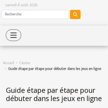
samedi 8 août 2026
Accueil
Casino
Guide étape par étape pour débuter dans les jeux en ligne
Guide étape par étape pour
débuter dans les jeux en ligne