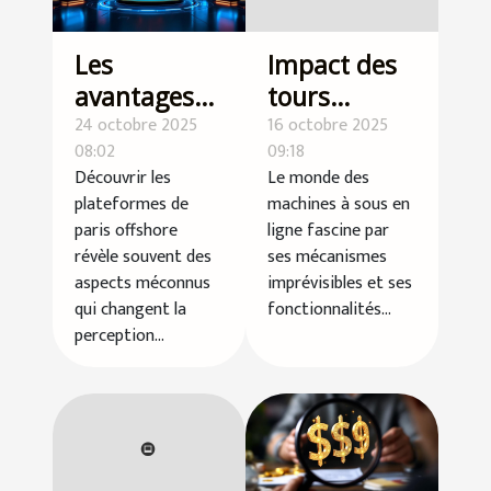
Les
Impact des
avantages
tours
cachés des
24 octobre 2025
gratuits sur
16 octobre 2025
08:02
09:18
plateformes
la volatilité
Découvrir les
Le monde des
de paris
des
plateformes de
machines à sous en
offshore
machines à
paris offshore
ligne fascine par
sous
révèle souvent des
ses mécanismes
aspects méconnus
imprévisibles et ses
qui changent la
fonctionnalités...
perception...