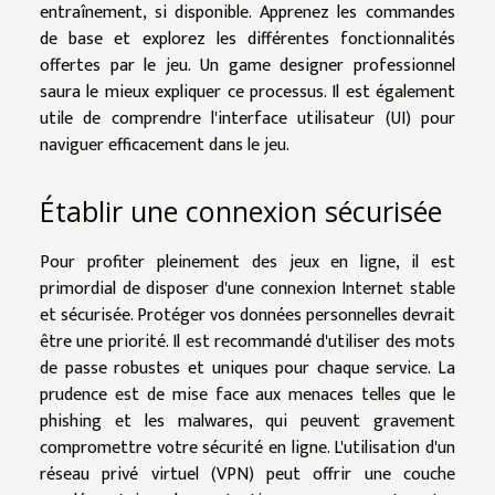
entraînement, si disponible. Apprenez les commandes
de base et explorez les différentes fonctionnalités
offertes par le jeu. Un game designer professionnel
saura le mieux expliquer ce processus. Il est également
utile de comprendre l'interface utilisateur (UI) pour
naviguer efficacement dans le jeu.
Établir une connexion sécurisée
Pour profiter pleinement des jeux en ligne, il est
primordial de disposer d'une connexion Internet stable
et sécurisée. Protéger vos données personnelles devrait
être une priorité. Il est recommandé d'utiliser des mots
de passe robustes et uniques pour chaque service. La
prudence est de mise face aux menaces telles que le
phishing et les malwares, qui peuvent gravement
compromettre votre sécurité en ligne. L'utilisation d'un
réseau privé virtuel (VPN) peut offrir une couche