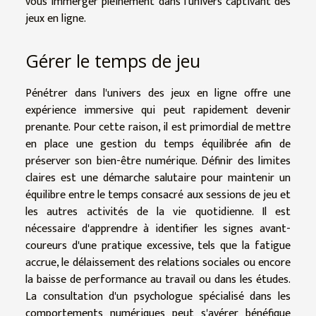
vous immerger pleinement dans l'univers captivant des
jeux en ligne.
Gérer le temps de jeu
Pénétrer dans l'univers des jeux en ligne offre une
expérience immersive qui peut rapidement devenir
prenante. Pour cette raison, il est primordial de mettre
en place une gestion du temps équilibrée afin de
préserver son bien-être numérique. Définir des limites
claires est une démarche salutaire pour maintenir un
équilibre entre le temps consacré aux sessions de jeu et
les autres activités de la vie quotidienne. Il est
nécessaire d'apprendre à identifier les signes avant-
coureurs d'une pratique excessive, tels que la fatigue
accrue, le délaissement des relations sociales ou encore
la baisse de performance au travail ou dans les études.
La consultation d'un psychologue spécialisé dans les
comportements numériques peut s'avérer bénéfique