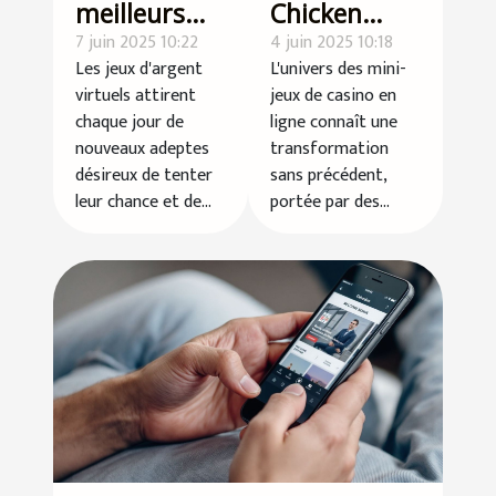
meilleurs
Chicken
conseils
7 juin 2025 10:22
Road
4 juin 2025 10:18
Les jeux d'argent
L'univers des mini-
pour
révolutionne
virtuels attirent
jeux de casino en
débutants
les mini-jeux
chaque jour de
ligne connaît une
dans les
de casino en
nouveaux adeptes
transformation
jeux
ligne
désireux de tenter
sans précédent,
leur chance et de...
portée par des...
d'argent
virtuels