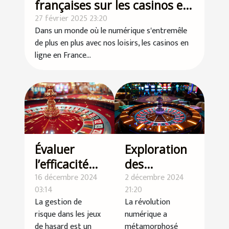
françaises sur les casinos en
ligne en 2025
27 février 2025 23:20
Dans un monde où le numérique s'entremêle
de plus en plus avec nos loisirs, les casinos en
ligne en France...
Évaluer
Exploration
l’efficacité
des
des
16 décembre 2024
tendances
2 décembre 2024
03:14
21:20
méthodes
modernes
La gestion de
La révolution
de gestion
des jeux de
risque dans les jeux
numérique a
de risque
casino en
de hasard est un
métamorphosé