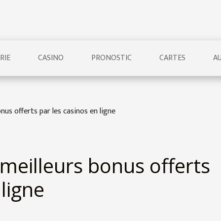
RIE
CASINO
PRONOSTIC
CARTES
A
us offerts par les casinos en ligne
eilleurs bonus offerts
 ligne