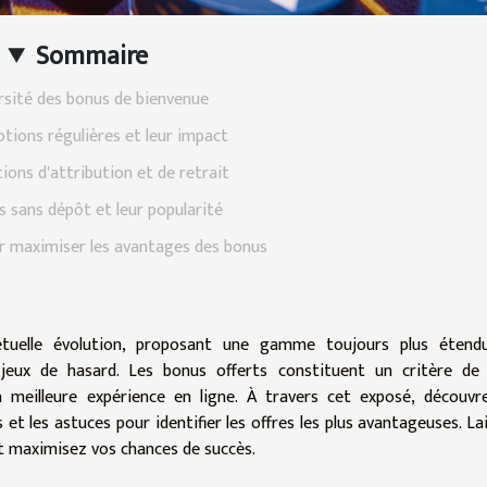
Sommaire
rsité des bonus de bienvenue
tions régulières et leur impact
ions d'attribution et de retrait
 sans dépôt et leur popularité
r maximiser les avantages des bonus
pétuelle évolution, proposant une gamme toujours plus étend
eux de hasard. Les bonus offerts constituent un critère de 
 meilleure expérience en ligne. À travers cet exposé, découvr
 et les astuces pour identifier les offres les plus avantageuses. La
t maximisez vos chances de succès.