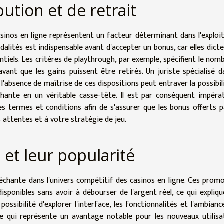
bution et de retrait
sinos en ligne représentent un facteur déterminant dans l'exploi
ités est indispensable avant d'accepter un bonus, car elles dicte
entiels. Les critères de playthrough, par exemple, spécifient le nom
ant que les gains puissent être retirés. Un juriste spécialisé d
l'absence de maîtrise de ces dispositions peut entraver la possibil
échante en un véritable casse-tête. Il est par conséquent impéra
s termes et conditions afin de s'assurer que les bonus offerts p
 attentes et à votre stratégie de jeu.
et leur popularité
échante dans l'univers compétitif des casinos en ligne. Ces prom
sponibles sans avoir à débourser de l'argent réel, ce qui expliqu
ossibilité d'explorer l'interface, les fonctionnalités et l'ambianc
e qui représente un avantage notable pour les nouveaux utilisa