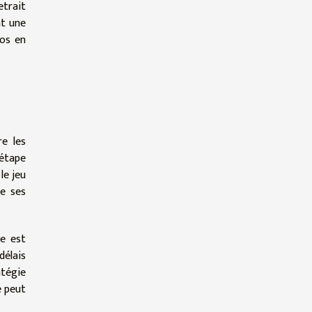
etrait
nt une
nos en
re les
 étape
le jeu
re ses
re est
délais
atégie
e peut