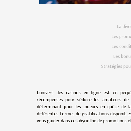
La dive
Les promo
Les condit
Les bonus
Stratégies pou
L'univers des casinos en ligne est en per
récompenses pour séduire les amateurs de j
déterminant pour les joueurs en quête de la
différentes formes de gratifications disponibles
vous guider dans ce labyrinthe de promotions e