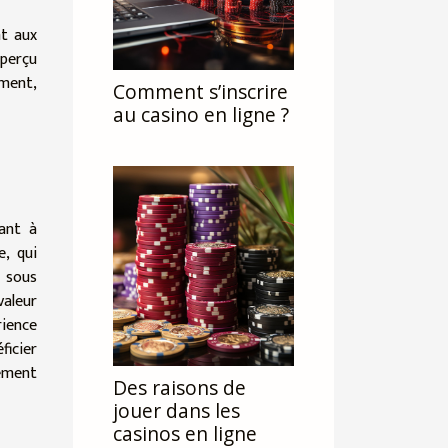
nt aux
aperçu
ement,
Comment s’inscrire
au casino en ligne ?
sant à
e, qui
à sous
valeur
rience
ficier
nement
Des raisons de
jouer dans les
casinos en ligne