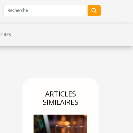
UTRES
ARTICLES
SIMILAIRES