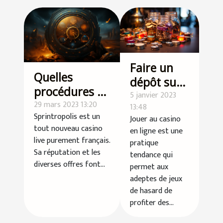
Faire un
Quelles
dépôt sur
procédures à
un casino :
5 janvier 2023
suivre pour
29 mars 2023 13:20
13:48
quelle est
Sprintropolis est un
Jouer au casino
s'inscrire sur
la
tout nouveau casino
en ligne est une
SPINTROPOLIS
meilleure
live purement français.
pratique
casino ?
Sa réputation et les
méthode à
tendance qui
diverses offres font...
permet aux
utiliser ?
adeptes de jeux
de hasard de
profiter des...