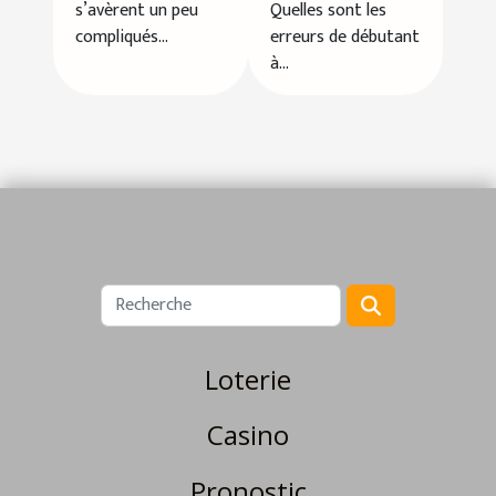
débuter
s’avèrent un peu
Quelles sont les
compliqués...
erreurs de débutant
à...
Loterie
Casino
Pronostic