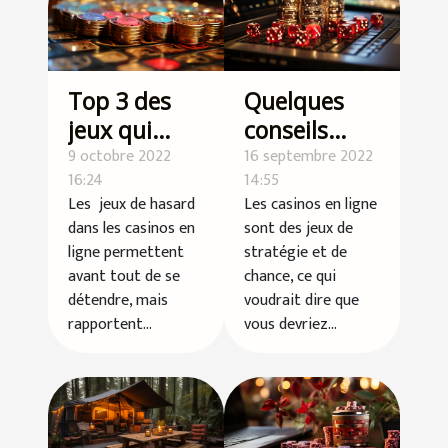
Top 3 des
Quelques
jeux qui
conseils
rapportent
9 octobre 2022
pour
16 septembre 2022
16:24
14:55
le plus dans
maximiser
Les jeux de hasard
Les casinos en ligne
les casinos
vos chances
dans les casinos en
sont des jeux de
en ligne
sur les
ligne permettent
stratégie et de
casinos en
avant tout de se
chance, ce qui
détendre, mais
voudrait dire que
ligne
rapportent...
vous devriez...