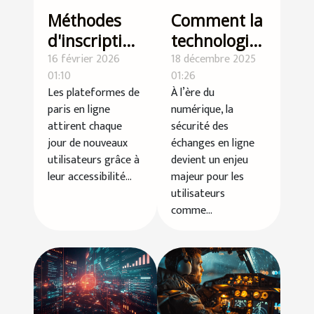
Méthodes
Comment la
d'inscription
technologie
rapide pour
16 février 2026
SSL
18 décembre 2025
01:10
01:26
les
renforce-t-
Les plateformes de
À l’ère du
plateformes
elle la
paris en ligne
numérique, la
de paris en
sécurité de
attirent chaque
sécurité des
ligne
vos
jour de nouveaux
échanges en ligne
utilisateurs grâce à
devient un enjeu
transactions
leur accessibilité...
majeur pour les
en ligne ?
utilisateurs
comme...