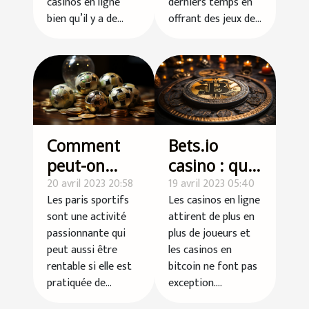
casinos en ligne
derniers temps en
bien qu’il y a de...
offrant des jeux de...
Comment
Bets.io
peut-on
casino : que
générer des
20 avril 2023 20:58
vaut ce
19 avril 2023 05:40
Les paris sportifs
Les casinos en ligne
revenus en
bitcoin
sont une activité
attirent de plus en
pariant sur
casino ?
passionnante qui
plus de joueurs et
le sport ?
peut aussi être
les casinos en
rentable si elle est
bitcoin ne font pas
pratiquée de...
exception....