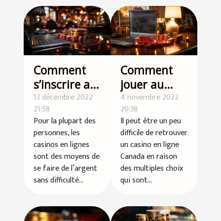
Comment
Comment
s’inscrire au
jouer au
casino en
13 décembre 2022
casino en
4 novembre 2022
21:58
20:38
ligne ?
ligne canada
Pour la plupart des
Il peut être un peu
?
personnes, les
difficile de retrouver
casinos en lignes
un casino en ligne
sont des moyens de
Canada en raison
se faire de l’argent
des multiples choix
sans difficulté...
qui sont...