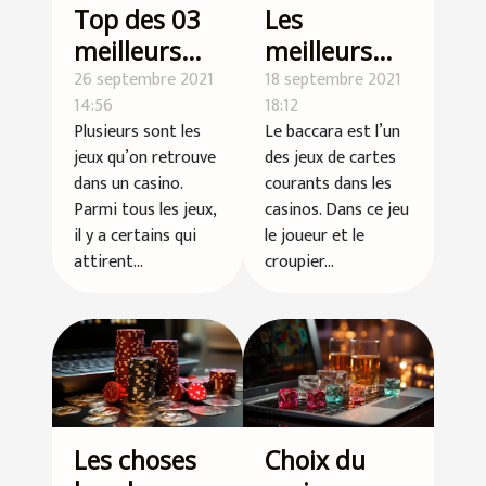
Top des 03
Les
meilleurs
meilleurs
jeux de
26 septembre 2021
bonus sans
18 septembre 2021
14:56
18:12
casino
dépôt au
Plusieurs sont les
Le baccara est l’un
baccarat en
jeux qu’on retrouve
des jeux de cartes
ligne
dans un casino.
courants dans les
Parmi tous les jeux,
casinos. Dans ce jeu
il y a certains qui
le joueur et le
attirent...
croupier...
Les choses
Choix du