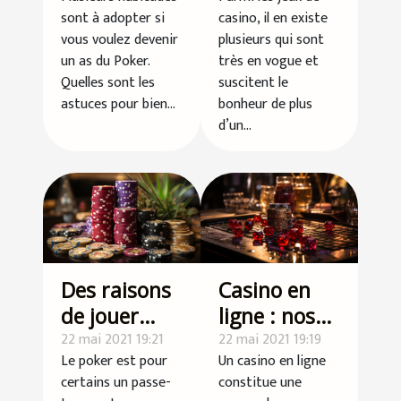
débuter au
Casino en
sont à adopter si
casino, il en existe
poker en
ligne
vous voulez devenir
plusieurs qui sont
ligne
un as du Poker.
très en vogue et
Quelles sont les
suscitent le
astuces pour bien...
bonheur de plus
d’un...
Des raisons
Casino en
de jouer
ligne : nos
dans les
22 mai 2021 19:21
conseils
22 mai 2021 19:19
Le poker est pour
Un casino en ligne
casinos en
pour éviter
certains un passe-
constitue une
ligne
la