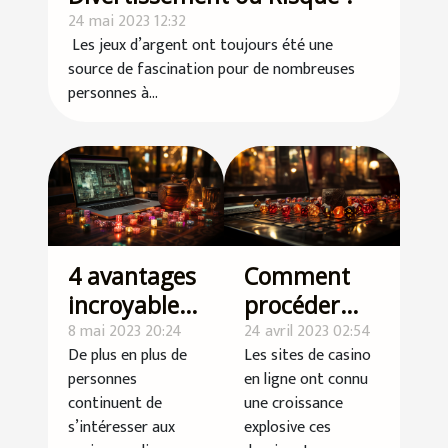
24 mai 2023 12:32
Les jeux d’argent ont toujours été une
source de fascination pour de nombreuses
personnes à...
4 avantages
Comment
incroyables
procéder
des casinos
8 mai 2023 20:24
pour choisir
24 avril 2023 02:54
De plus en plus de
Les sites de casino
en ligne
le bon
personnes
en ligne ont connu
casino en
continuent de
une croissance
ligne ?
s’intéresser aux
explosive ces