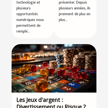
technologie et
présenter. Depuis
ses chances
France ?
plusieurs
plusieurs années, ils
au casino
opportunités
prennent de plus en
numériques nous
plus...
permettent de
remplir...
Les Jeux d'argent :
Divertissement ou Risque ?