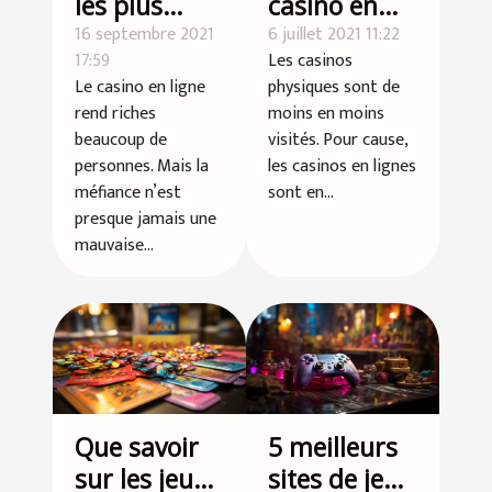
les plus
casino en
importantes
16 septembre 2021
ligne :
6 juillet 2021 11:22
17:59
Les casinos
à savoir sur
comment s’y
Le casino en ligne
physiques sont de
le casino en
prendre ?
rend riches
moins en moins
ligne
beaucoup de
visités. Pour cause,
personnes. Mais la
les casinos en lignes
méfiance n’est
sont en...
presque jamais une
mauvaise...
Que savoir
5 meilleurs
sur les jeux
sites de jeux