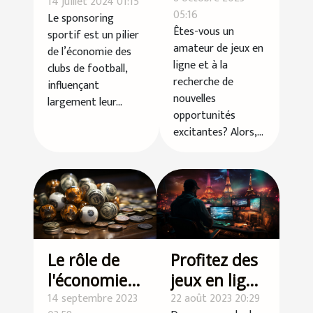
sur la
14 juillet 2024 01:15
05:16
Le sponsoring
exclusives:
performance
Êtes-vous un
sportif est un pilier
Découverte
des équipes
amateur de jeux en
de l’économie des
de l'offre de
de football
ligne et à la
clubs de football,
200 tours
recherche de
influençant
nouvelles
gratuits et
largement leur...
opportunités
75 €
excitantes? Alors,...
Le rôle de
Profitez des
l'économie
jeux en ligne
dans le
14 septembre 2023
gratuits:
22 août 2023 20:29