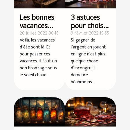
Les bonnes
3 astuces
vacances
pour choisir
dans un
20 juillet 2022 00:18
un casino en
9 février 2022 19:55
Voilà, les vacances
Si gagner de
camping
ligne
d’été sont là. Et
l’argent en jouant
avec un
pour passer ces
en ligne n’est plus
petit prix
vacances, il faut un
quelque chose
bon bronzage sous
d’incongru, il
le soleil chaud...
demeure
néanmoins...