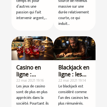
temps et pour
source de revenus
dépendance
d’autres une
massive sur une
passion qui fait
durée relativement
intervenir argent,...
courte, ce qui
induit...
Casino en
Blackjack en
ligne :
ligne : les
quelques
22 mai 2021 19:16
erreurs du
22 mai 2021 19:14
Les jeux de casino
Le blackjack est
astuces
débutant
sont de plus en plus
considéré comme
simples
appréciés dans la
l’un des casinos les
pour
société. Pourtant ils
plus rémunérés.