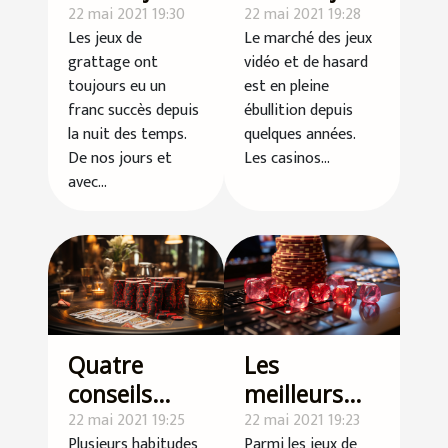
de grattage
22 mai 2021 19:30
en ligne
22 mai 2021 19:28
Les jeux de
Le marché des jeux
en ligne?
grattage ont
vidéo et de hasard
toujours eu un
est en pleine
franc succès depuis
ébullition depuis
la nuit des temps.
quelques années.
De nos jours et
Les casinos...
avec...
Quatre
Les
conseils
meilleurs
pour bien
22 mai 2021 19:25
jeux de
22 mai 2021 19:23
Plusieurs habitudes
Parmi les jeux de