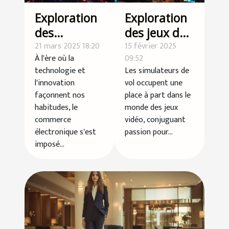
Exploration
Exploration
des
des jeux de
tendances
21 mars 2025 18:20
simulation
15 février 2025
À l'ère où la
09:52
récentes
de vol à
technologie et
Les simulateurs de
dans le
risque
l'innovation
vol occupent une
commerce
croissant
façonnent nos
place à part dans le
électronique
habitudes, le
monde des jeux
commerce
vidéo, conjuguant
et leur
électronique s'est
passion pour...
impact
imposé...