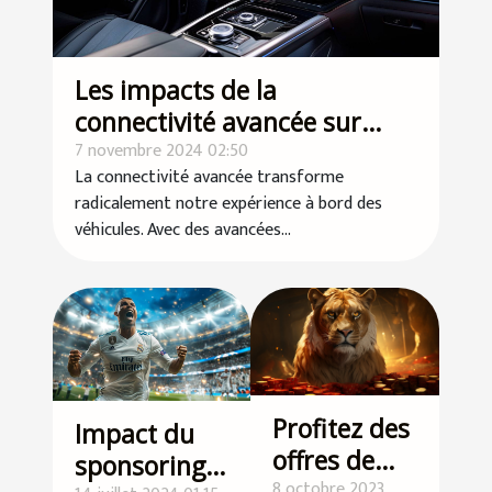
Les impacts de la
connectivité avancée sur
l'infodivertissement
7 novembre 2024 02:50
La connectivité avancée transforme
automobile
radicalement notre expérience à bord des
véhicules. Avec des avancées...
Profitez des
Impact du
offres de
sponsoring
bonus
8 octobre 2023