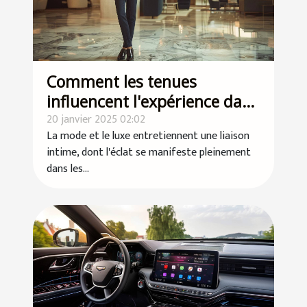
Comment les tenues
influencent l'expérience dans
les établissements de luxe
20 janvier 2025 02:02
La mode et le luxe entretiennent une liaison
intime, dont l'éclat se manifeste pleinement
dans les...