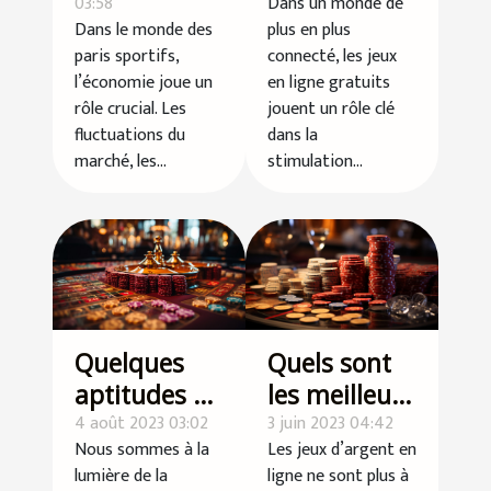
03:58
Dans un monde de
monde des
Comment
Dans le monde des
plus en plus
paris
les jeux sur
paris sportifs,
connecté, les jeux
sportifs
Jeux-blog.fr
l’économie joue un
en ligne gratuits
stimulent
rôle crucial. Les
jouent un rôle clé
fluctuations du
dans la
l'économie
marché, les...
stimulation...
numérique
Quelques
Quels sont
aptitudes à
les meilleurs
développer
4 août 2023 03:02
sites de
3 juin 2023 04:42
Nous sommes à la
Les jeux d’argent en
pour
casinos en
lumière de la
ligne ne sont plus à
maximiser
ligne de